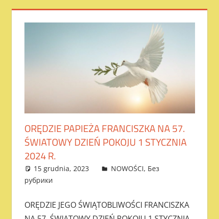
ORĘDZIE PAPIEŻA FRANCISZKA NA 57.
ŚWIATOWY DZIEŃ POKOJU 1 STYCZNIA
2024 R.
15 grudnia, 2023
admin
NOWOŚCI
,
Без
рубрики
ORĘDZIE JEGO ŚWIĄTOBLIWOŚCI FRANCISZKA
NA 57. ŚWIATOWY DZIEŃ POKOJU 1 STYCZNIA