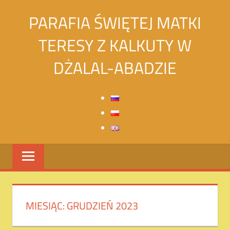
Skip
PARAFIA ŚWIĘTEJ MATKI
to
content
TERESY Z KALKUTY W
DŻALAL-ABADZIE
Святой
Матери
Терезы
Калькуттской
в
городе
Джалалабад
MIESIĄC:
GRUDZIEŃ 2023