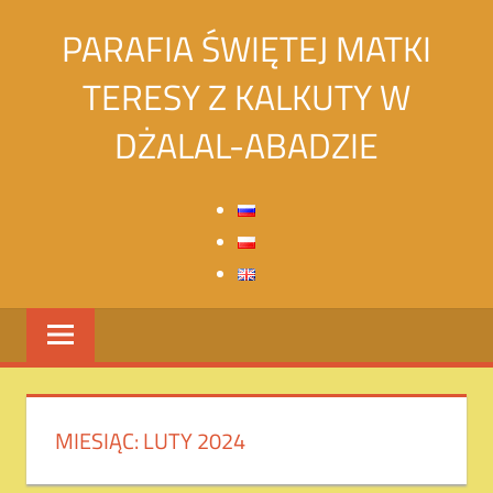
Skip
PARAFIA ŚWIĘTEJ MATKI
to
content
TERESY Z KALKUTY W
DŻALAL-ABADZIE
Святой
Матери
Терезы
Калькуттской
в
городе
Джалалабад
MIESIĄC:
LUTY 2024