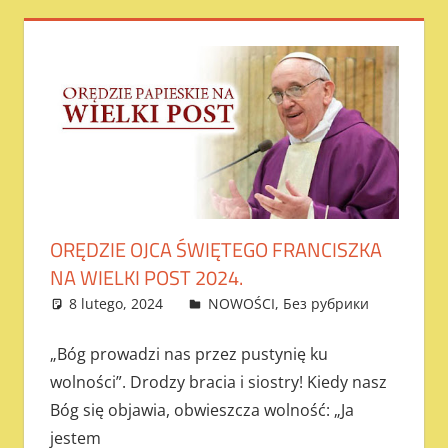
ORĘDZIE OJCA ŚWIĘTEGO FRANCISZKA
NA WIELKI POST 2024.
8 lutego, 2024
admin
NOWOŚCI
,
Без рубрики
„Bóg prowadzi nas przez pustynię ku
wolności”. Drodzy bracia i siostry! Kiedy nasz
Bóg się objawia, obwieszcza wolność: „Ja
jestem