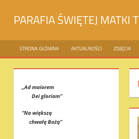
Skip
to
PARAFIA ŚWIĘTEJ MATKI 
content
Святой
Матери
STRONA GŁÓWNA
AKTUALNOŚCI
ZDJĘCIA
Терезы
Калькуттской
в
городе
Джалалабад
„Ad maiorem
Dei gloriam”
“Na większą
chwałę Bożą”