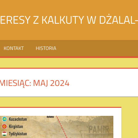
TERESY Z KALKUTY W DŻALAL
KONTAKT
HISTORIA
MIESIĄC:
MAJ 2024