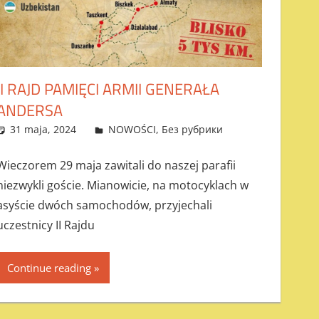
II RAJD PAMIĘCI ARMII GENERAŁA
ANDERSA
31 maja, 2024
admin
NOWOŚCI
,
Без рубрики
Wieczorem 29 maja zawitali do naszej parafii
niezwykli goście. Mianowicie, na motocyklach w
asyście dwóch samochodów, przyjechali
uczestnicy II Rajdu
Continue reading