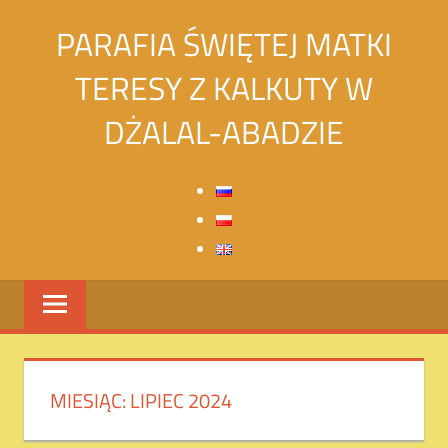
Skip
PARAFIA ŚWIĘTEJ MATKI
to
content
TERESY Z KALKUTY W
DŻALAL-ABADZIE
Святой
Матери
Терезы
Калькуттской
в
городе
Джалалабад
MIESIĄC:
LIPIEC 2024