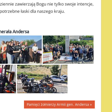
ennie zawierzają Bogu nie tylko swoje intencje,
potrzebne łaski dla naszego kraju.
enerała Andersa
Next
Pamięci żołnierzy Armii gen. Andersa
Post: