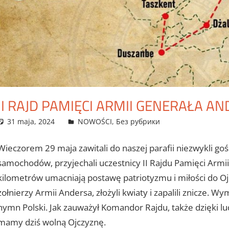
II RAJD PAMIĘCI ARMII GENERAŁA A
31 maja, 2024
admin
NOWOŚCI
,
Без рубрики
Wieczorem 29 maja zawitali do naszej parafii niezwykli go
samochodów, przyjechali uczestnicy II Rajdu Pamięci Armi
kilometrów umacniają postawę patriotyzmu i miłości do O
żołnierzy Armii Andersa, złożyli kwiaty i zapalili znicz
hymn Polski. Jak zauważył Komandor Rajdu, także dzięki lud
mamy dziś wolną Ojczyznę.