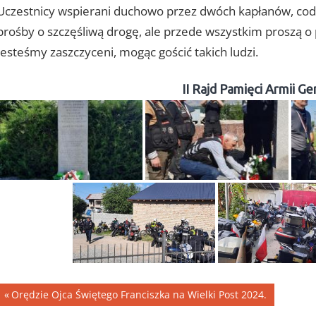
Uczestnicy wspierani duchowo przez dwóch kapłanów, codzi
prośby o szczęśliwą drogę, ale przede wszystkim proszą o 
Jesteśmy zaszczyceni, mogąc gościć takich ludzi.
II Rajd Pamięci Armii G
Nawigacja
Previous
Orędzie Ojca Świętego Franciszka na Wielki Post 2024.
Post: