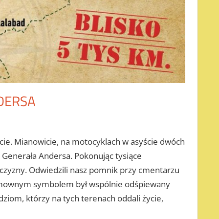
NDERSA
ście. Mianowicie, na motocyklach w asyście dwóch
i Generała Andersa. Pokonując tysiące
jczyzny. Odwiedzili nasz pomnik przy cmentarzu
e. Wymownym symbolem był wspólnie odśpiewany
ziom, którzy na tych terenach oddali życie,