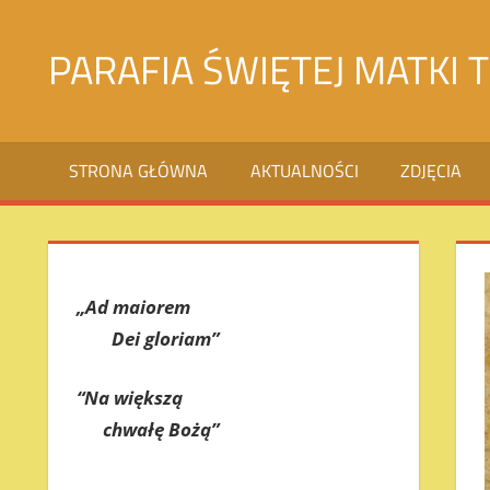
Skip
to
PARAFIA ŚWIĘTEJ MATKI 
content
Святой
Матери
STRONA GŁÓWNA
AKTUALNOŚCI
ZDJĘCIA
Терезы
Калькуттской
в
городе
Джалалабад
„Ad maiorem
Dei gloriam”
“Na większą
chwałę Bożą”