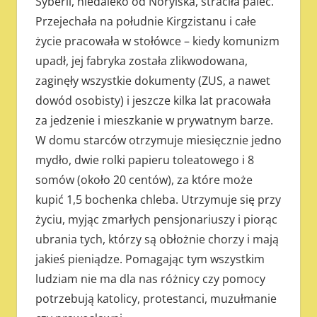
Syberii, niedaleko od Norylska, straciła palec.
Przejechała na południe Kirgzistanu i całe
życie pracowała w stołówce – kiedy komunizm
upadł, jej fabryka została zlikwodowana,
zaginęły wszystkie dokumenty (ZUS, a nawet
dowód osobisty) i jeszcze kilka lat pracowała
za jedzenie i mieszkanie w prywatnym barze.
W domu starców otrzymuje miesięcznie jedno
mydło, dwie rolki papieru toleatowego i 8
somów (około 20 centów), za które może
kupić 1,5 bochenka chleba. Utrzymuje się przy
życiu, myjąc zmarłych pensjonariuszy i piorąc
ubrania tych, którzy są obłożnie chorzy i mają
jakieś pieniądze. Pomagając tym wszystkim
ludziam nie ma dla nas różnicy czy pomocy
potrzebują katolicy, protestanci, muzułmanie