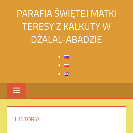
Skip
PARAFIA ŚWIĘTEJ MATKI
to
content
TERESY Z KALKUTY W
DŻALAL-ABADZIE
Святой
Матери
Терезы
Калькуттской
в
городе
Джалалабад
HISTORIA