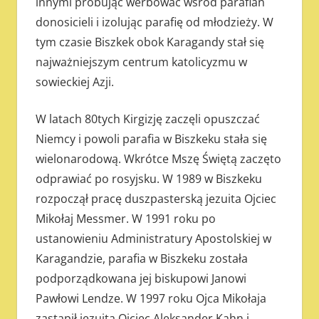
innymi próbując werbować wśród parafian
donosicieli i izolując parafię od młodzieży. W
tym czasie Biszkek obok Karagandy stał się
najważniejszym centrum katolicyzmu w
sowieckiej Azji.
W latach 80tych Kirgizję zaczęli opuszczać
Niemcy i powoli parafia w Biszkeku stała się
wielonarodową. Wkrótce Mszę Świętą zaczęto
odprawiać po rosyjsku. W 1989 w Biszkeku
rozpoczął pracę duszpasterską jezuita Ojciec
Mikołaj Messmer. W 1991 roku po
ustanowieniu Administratury Apostolskiej w
Karagandzie, parafia w Biszkeku została
podporządkowana jej biskupowi Janowi
Pawłowi Lendze. W 1997 roku Ojca Mikołaja
zastąpił jezuita Ojciec Aleksander Kahn i