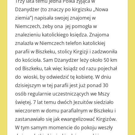
Trzy lata temu jedna Polka żyjąca w
Dżanydżer (to znaczy po kirgizsku „Nowa
ziemia”) napisała swojej znajomej w
Niemczech, żeby ona jej pomogła w
znalezieniu katolickiego księdza. Znajoma
znalazła w Niemczech telefon katolickiej
parafii w Biszkeku, stolicy Kirgizji i zadzwoniła
do kościoła. Sam Dżanydżer leży około 50 km
od Biszkeku, tak więc ksiądz od razu pojechał
do wioski, by odwiedzić tę kobietę. W dniu
dzisiejszym w tej parafii jest już ponad 30
osób regularnie uczestniczących we Mszy
świętej. 7 lat temu dwóch Jezuitów siedziało
wieczorem w domu parafialnym w Biszkeku i
zastanawiało się jak ewangelizować Kirgizów.
W tym samym momencie do pokoju weszły