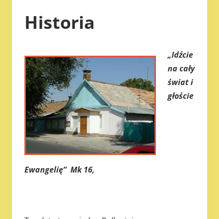
Historia
„Idźcie
na cały
świat i
głoście
Ewangelię”
Mk 16,