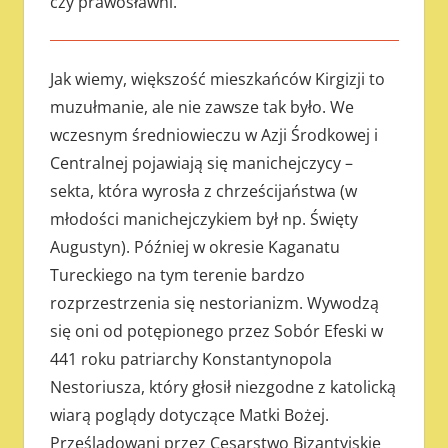
czy prawosławni.
Jak wiemy, większość mieszkańców Kirgizji to
muzułmanie, ale nie zawsze tak było. We
wczesnym średniowieczu w Azji Środkowej i
Centralnej pojawiają się manichejczycy –
sekta, która wyrosła z chrześcijaństwa (w
młodości manichejczykiem był np. Święty
Augustyn). Później w okresie Kaganatu
Tureckiego na tym terenie bardzo
rozprzestrzenia się nestorianizm. Wywodzą
się oni od potępionego przez Sobór Efeski w
441 roku patriarchy Konstantynopola
Nestoriusza, który głosił niezgodne z katolicką
wiarą poglądy dotyczące Matki Bożej.
Prześladowani przez Cesarstwo Bizantyjskie