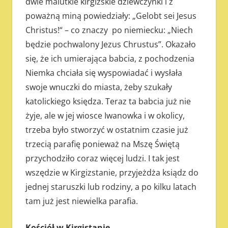
dwie malutkie kirgizskie dziewczynki i z
poważną miną powiedziały: „Gelobt sei Jesus
Christus!“ – co znaczy po niemiecku: „Niech
będzie pochwalony Jezus Chrustus”. Okazało
się, że ich umierająca babcia, z pochodzenia
Niemka chciała się wyspowiadać i wysłała
swoje wnuczki do miasta, żeby szukały
katolickiego księdza. Teraz ta babcia już nie
żyje, ale w jej wiosce Iwanowka i w okolicy,
trzeba było stworzyć w ostatnim czasie już
trzecią parafię ponieważ na Mszę Świętą
przychodziło coraz więcej ludzi. I tak jest
wszędzie w Kirgizstanie, przyjeżdża ksiądz do
jednej staruszki lub rodziny, a po kilku latach
tam już jest niewielka parafia.
Kościół w Kirgistanie.