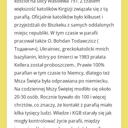
kościół na ulicy Wasiliewa 197. Z czasem
większość katolików Kirgizji związała się z tą
parafią. Oficjalnie katolików było kilkuset i
przyjeżdżali do Biszkeku z samych oddalonych
miejsc republiki. W tym czasie w parafii
pracował także O. Bohdan Todawczicz (
Тодавчич), Ukrainiec, greckokatolicki mnich
bazylianin, który po śmierci w 1983 prałata
Kellera został proboszczem.. Prawie 100%
parafian w tym czasie to Niemcy, dlatego też
Msza Święta była odprawiana po niemiecku.
Na codziennej Mszy Świętej modliło się około
20-30 osób. Rocznie bywało do 100 i więcej
chrztów, co znaczy, że kontakt z parafią miało
kilka tysięcy ludzi. Władze i KGB starały się jak
mogły kontrolować życie parafii, między