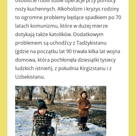
osobiście robili sobie operacje przy pomocy
noży kuchennych. Alkoholizm i kryzys rodziny
to ogromne problemy będące spadkiem po 70
latach komunizmu, które w dużej mierze
dotykają także katolików. Dodatkowym
problemem są uchodźcy z Tadżykistanu
(gdzie na początku lat 90 trwała kilka lat wojna
domowa, która pochłonęła dziesiątki tysiecy
ludzkich istnień), z południa Kirgizstanu i z
Uzbekistanu.