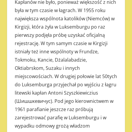
Kapłanów nie było, ponieważ większość z nich
była w tym czasie w łagrach. W 1955 roku
największa wspólnota katolików (Niemców) w
Kirgizji, która żyła w Luksemburgu po raz
pierwszy podjęła próbę uzyskać oficjalną
rejestrację. W tym samym czasie w Kirgizji
istniały też inne wspólnoty w Frundze,
Tokmoku, Kancie, Dżalalabadzie,
Oktiabrskom, Suzaku i innych
miejscowościach. W drugiej połowie lat 50tych
do Luksemburga przyjechał po wyjściu z łagru
litewski kapłan Antoni Szyszkiewiczius
(Шишшкевичус). Pod jego kierownictwem w
1961 parafianie jeszcze raz próbują
zarejestrować parafię w Luksemburgu i w
wypadku odmowy grożą władzom