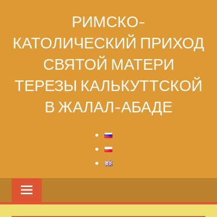
Перейти
РИМСКО-
к
содержимому
КАТОЛИЧЕСКИЙ ПРИХОД
СВЯТОЙ МАТЕРИ
ТЕРЕЗЫ КАЛЬКУТТСКОЙ
В ЖАЛАЛ-АБАДЕ
Святой
Матери
Терезы
Калькуттской
в
городе
Джалалабад