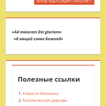
Следующая
Всегда будьте рядом с Иисусом!
записям
запись:
«Ad maiorem
Dei gloriam»
«К вящей
славе Божией»
Полезные ссылки
Новости Ватикана
Католическая Церковь